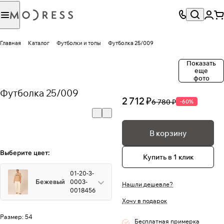
Главная
Каталог
Футболки и топы
Футболка 25/009
Показать
еще
фото
Футболка 25/009
2 712 ₽
6 780 ₽
-60%
В корзину
Выберите цвет:
Купить в 1 клик
01-20-3-
Бежевый
0003-
Нашли дешевле?
0018456
Хочу в подарок
Размер:
54
Бесплатная примерка