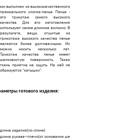
зон выполнен из высококачественного
премиального хлопка-пенье. Пенье -
это трикотаж самого высокого
качества. Для его изготовления
используют самое длинное волокно. В
результате, вещи, отшитые из
трикотажа высокого качества пенье
являются более долговечными. Их
можно носить несколько лет.
Трикотаж качества пенье имеет
шелковистую поверхность. Такая
ткань приятна на ощупь. На ней не
образуются "катышки".
аметры готового изделия:
52
54
длина изделия(по спине)
67
67
длина рукава+плечо(от основания шеи)
42
42