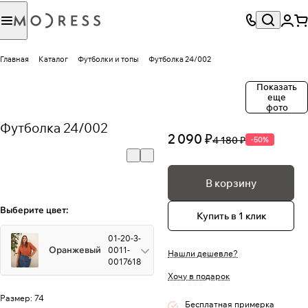
Главная
Каталог
Футболки и топы
Футболка 24/002
Показать
еще
фото
Футболка 24/002
2 090 ₽
4 180 ₽
-50%
В корзину
Выберите цвет:
Купить в 1 клик
01-20-3-
Оранжевый
0011-
Нашли дешевле?
0017618
Хочу в подарок
Размер:
74
Бесплатная примерка