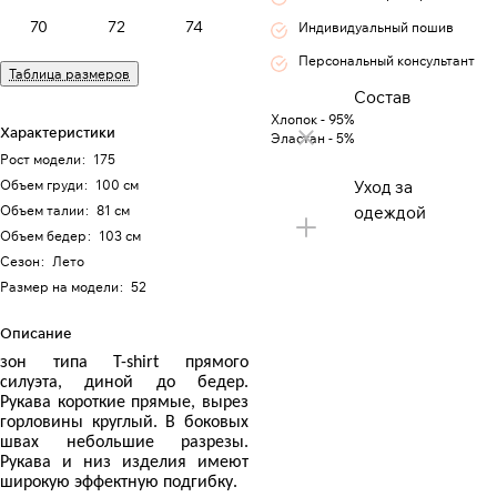
70
72
74
Индивидуальный пошив
Персональный консультант
Таблица размеров
Состав
Хлопок - 95%
Характеристики
Эластан - 5%
Рост модели
:
175
Объем груди
:
100 см
Уход за
Объем талии
:
81 см
одеждой
Объем бедер
:
103 см
Сезон
:
Лето
Размер на модели
:
52
Описание
узон типа Т-
shirt
прямого
силуэта, диной до бедер.
Рукава короткие прямые, вырез
горловины круглый. В боковых
швах небольшие разрезы.
Рукава и низ изделия имеют
широкую эффектную подгибку.