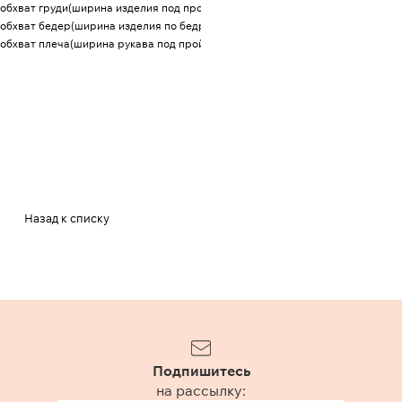
обхват груди(ширина изделия под проймой)
116
12
обхват бедер(ширина изделия по бедрам)
121
12
обхват плеча(ширина рукава под проймой)
42
43
Назад к списку
Подпишитесь
на рассылку: