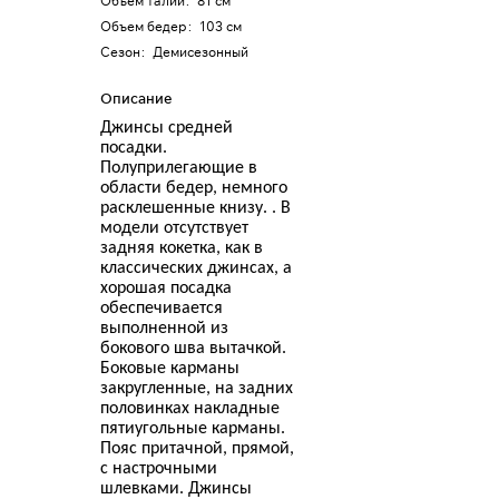
Объем талии
:
81 см
Объем бедер
:
103 см
Сезон
:
Демисезонный
Описание
Джинсы средней
посадки.
Полуприлегающие в
области бедер, немного
расклешенные книзу. . В
модели отсутствует
задняя кокетка, как в
классических джинсах, а
хорошая посадка
обеспечивается
выполненной из
бокового шва вытачкой.
Боковые карманы
закругленные, на задних
половинках накладные
пятиугольные карманы.
Пояс притачной, прямой,
с настрочными
шлевками. Джинсы