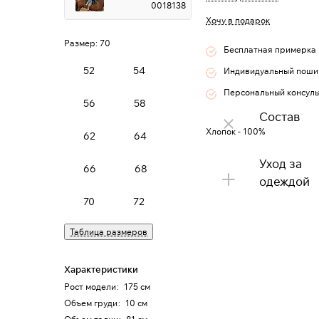
0018138
Хочу в подарок
Размер:
70
Бесплатная примерка
52
54
Индивидуальный поши
Персональный консуль
56
58
Состав
Хлопок - 100%
62
64
Уход за
66
68
одеждой
70
72
Таблица размеров
Характеристики
Рост модели
:
175 см
Объем груди
:
10 см