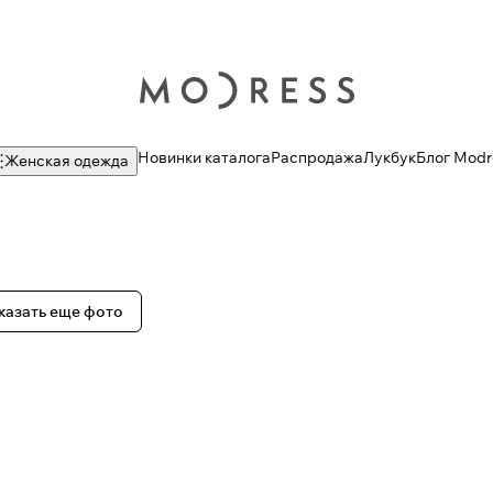
Новинки каталога
Распродажа
Лукбук
Блог Modr
Женская одежда
казать еще фото