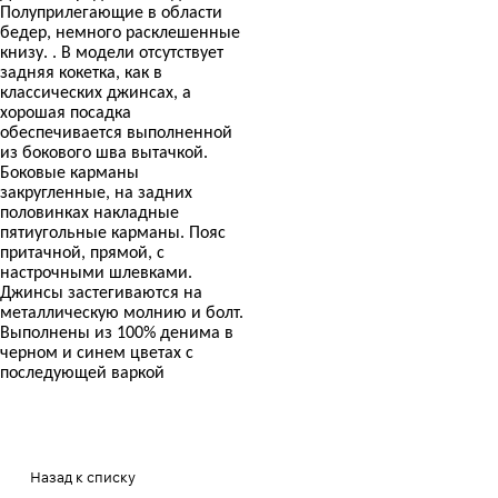
Полуприлегающие в области
бедер, немного расклешенные
книзу. . В модели отсутствует
задняя кокетка, как в
классических джинсах, а
хорошая посадка
обеспечивается выполненной
из бокового шва вытачкой.
Боковые карманы
закругленные, на задних
половинках накладные
пятиугольные карманы. Пояс
притачной, прямой, с
настрочными шлевками.
Джинсы застегиваются на
металлическую молнию и болт.
Выполнены из 100% денима в
черном и синем цветах с
последующей варкой
Назад к списку