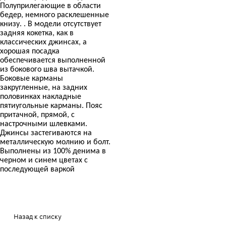
Полуприлегающие в области
бедер, немного расклешенные
книзу. . В модели отсутствует
задняя кокетка, как в
классических джинсах, а
хорошая посадка
обеспечивается выполненной
из бокового шва вытачкой.
Боковые карманы
закругленные, на задних
половинках накладные
пятиугольные карманы. Пояс
притачной, прямой, с
настрочными шлевками.
Джинсы застегиваются на
металлическую молнию и болт.
Выполнены из 100% денима в
черном и синем цветах с
последующей варкой
Назад к списку