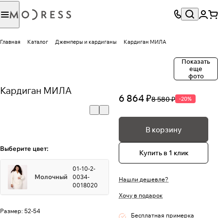
Главная
Каталог
Джемперы и кардиганы
Кардиган МИЛА
Показать
еще
фото
Кардиган МИЛА
6 864 ₽
8 580 ₽
-20%
В корзину
Выберите цвет:
Купить в 1 клик
01-10-2-
Молочный
0034-
Нашли дешевле?
0018020
Хочу в подарок
Размер:
52-54
Бесплатная примерка