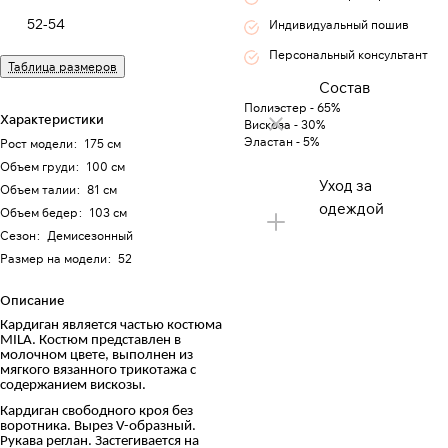
52-54
Индивидуальный пошив
Персональный консультант
Таблица размеров
Состав
Полиэстер - 65%
Характеристики
Вискоза - 30%
Эластан - 5%
Рост модели
:
175 см
Объем груди
:
100 см
Уход за
Объем талии
:
81 см
одеждой
Объем бедер
:
103 см
Сезон
:
Демисезонный
Размер на модели
:
52
Описание
Кардиган является частью костюма
MILA. Костюм представлен в
молочном цвете, выполнен из
мягкого вязанного трикотажа с
содержанием вискозы.
Кардиган свободного кроя без
воротника. Вырез V-образный.
Рукава реглан. Застегивается на