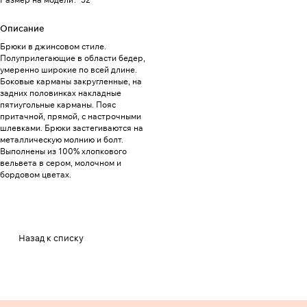
Описание
Брюки в джинсовом стиле.
Полуприлегающие в области бедер,
умеренно широкие по всей длине.
Боковые карманы закругленные, на
задних половинках накладные
пятиугольные карманы. Пояс
притачной, прямой, с настрочными
шлевками. Брюки застегиваются на
металлическую молнию и болт.
Выполнены из 100% хлопкового
вельвета в сером, молочном и
бордовом цветах.
Назад к списку