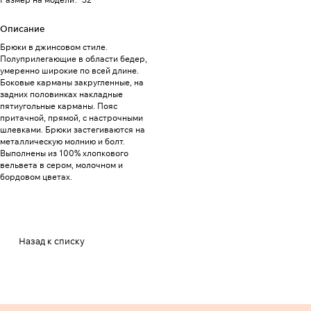
Описание
Брюки в джинсовом стиле.
Полуприлегающие в области бедер,
умеренно широкие по всей длине.
Боковые карманы закругленные, на
задних половинках накладные
пятиугольные карманы. Пояс
притачной, прямой, с настрочными
шлевками. Брюки застегиваются на
металлическую молнию и болт.
Выполнены из 100% хлопкового
вельвета в сером, молочном и
бордовом цветах.
Назад к списку