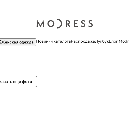
Новинки каталога
Распродажа
Лукбук
Блог Modr
Женская одежда
казать еще фото