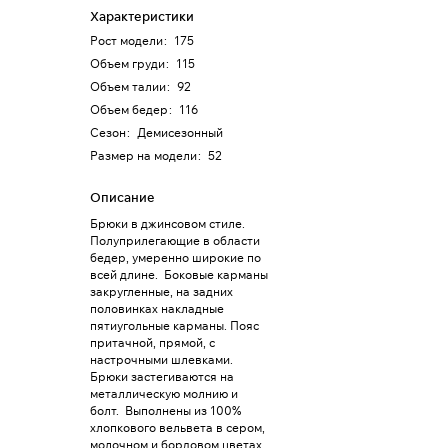
Характеристики
Рост модели
:
175
Объем груди
:
115
Объем талии
:
92
Объем бедер
:
116
Сезон
:
Демисезонный
Размер на модели
:
52
Описание
Брюки в джинсовом стиле.
Полуприлегающие в области
бедер, умеренно широкие по
всей длине. Боковые карманы
закругленные, на задних
половинках накладные
пятиугольные карманы. Пояс
притачной, прямой, с
настрочными шлевками.
Брюки застегиваются на
металлическую молнию и
болт. Выполнены из 100%
хлопкового вельвета в сером,
молочном и бордовом цветах.