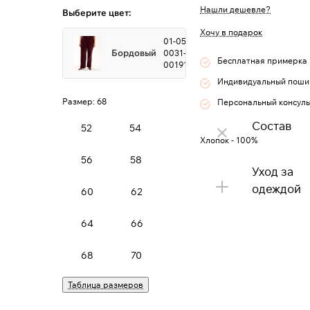
Нашли дешевле?
Выберите цвет:
Хочу в подарок
01-05-3-
Бордовый
0031-
Бесплатная примерка
0019124
Индивидуальный поши
Размер:
68
Персональный консуль
Состав
52
54
Хлопок - 100%
56
58
Уход за
одеждой
60
62
64
66
68
70
Таблица размеров