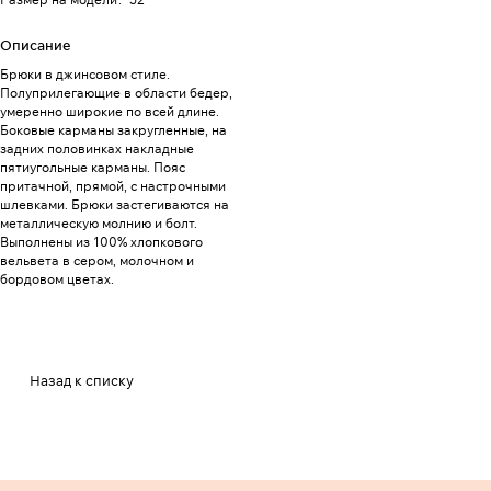
Описание
Брюки в джинсовом стиле.
Полуприлегающие в области бедер,
умеренно широкие по всей длине.
Боковые карманы закругленные, на
задних половинках накладные
пятиугольные карманы. Пояс
притачной, прямой, с настрочными
шлевками. Брюки застегиваются на
металлическую молнию и болт.
Выполнены из 100% хлопкового
вельвета в сером, молочном и
бордовом цветах.
Назад к списку