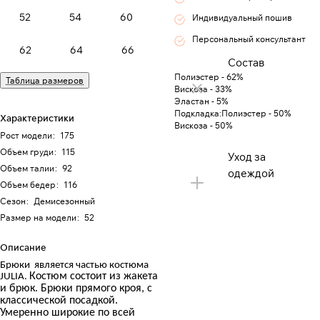
52
54
60
Индивидуальный пошив
Персональный консультант
62
64
66
Состав
Полиэстер - 62%
Таблица размеров
Вискоза - 33%
Эластан - 5%
Подкладка:Полиэстер - 50%
Характеристики
Вискоза - 50%
Рост модели
:
175
Объем груди
:
115
Уход за
Объем талии
:
92
одеждой
Объем бедер
:
116
Сезон
:
Демисезонный
Размер на модели
:
52
Описание
Брюки является частью костюма
Костюм состоит из жакета
JULIA.
и брюк.
Брюки прямого кроя, с
классической посадкой.
Умеренно широкие по всей