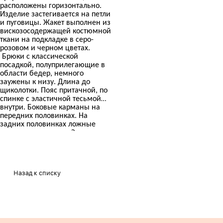
расположены горизонтально.
Изделие застегивается на петли
и пуговицы. Жакет выполнен из
вискозосодержащей костюмной
ткани на подкладке в серо-
розовом и черном цветах.
Брюки с классической
посадкой, полуприлегающие в
области бедер, немного
заужены к низу. Длина до
щиколотки. Пояс притачной, по
спинке с эластичной тесьмой
внутри. Боковые карманы на
передних половинках. На
задних половинках ложные
карманы «в рамку». Застежка
спереди. Брюки выполнены из
вискозосодержащей ткани в
серо-розовом и черном цветах.
Назад к списку