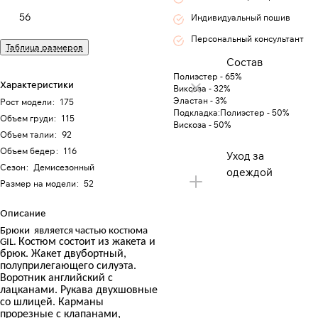
56
Индивидуальный пошив
Персональный консультант
Таблица размеров
Состав
Полиэстер - 65%
Характеристики
Виксоза - 32%
Эластан - 3%
Рост модели
:
175
Подкладка:Полиэстер - 50%
Объем груди
:
115
Вискоза - 50%
Объем талии
:
92
Объем бедер
:
116
Уход за
Сезон
:
Демисезонный
одеждой
Размер на модели
:
52
Описание
Брюки является частью костюма
Костюм состоит из жакета и
GIL.
брюк. Жакет двубортный,
полуприлегающего силуэта.
Воротник английский с
лацканами. Рукава двухшовные
со шлицей. Карманы
прорезные с клапанами,