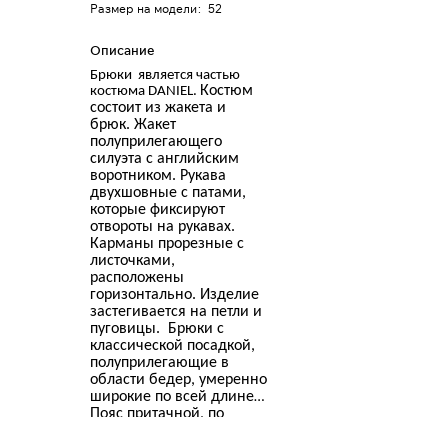
Размер на модели
:
52
Описание
Брюки является частью
Костюм
костюма DANIEL.
состоит из жакета и
брюк. Жакет
полуприлегающего
силуэта с английским
воротником. Рукава
двухшовные с патами,
которые фиксируют
отвороты на рукавах.
Карманы прорезные с
листочками,
расположены
горизонтально. Изделие
застегивается на петли и
пуговицы. Брюки с
классической посадкой,
полуприлегающие в
области бедер, умеренно
широкие по всей длине.
Пояс притачной, по
спинке с эластичной