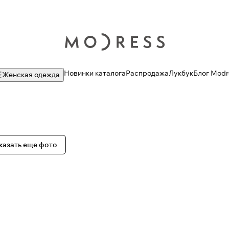
Новинки каталога
Распродажа
Лукбук
Блог Modr
Женская одежда
казать еще фото