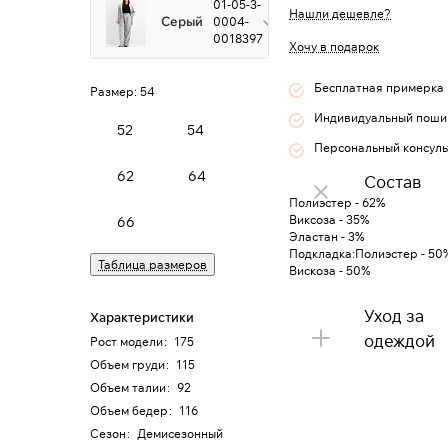
01-05-3-
Нашли дешевле?
Серый
0004-
0018397
Хочу в подарок
Бесплатная примерка
Размер:
54
Индивидуальный поши
52
54
Персональный консуль
62
64
Состав
Полиэстер - 62%
Виксоза - 35%
66
Эластан - 3%
Подкладка:Полиэстер - 50
Таблица размеров
Вискоза - 50%
Уход за
Характеристики
одеждой
Рост модели
:
175
Объем груди
:
115
Объем талии
:
92
Объем бедер
:
116
Сезон
:
Демисезонный