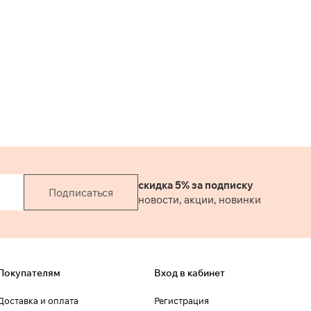
тесьмой внутри. Боковые
карманы на передних
половинках. Застежка
спереди. Костюм
выполнен из
вискозосодержащей
ткани на подкладке.
Цвет: серая полоса.
скидка 5% за подписку
Подписаться
новости, акции, новинки
Покупателям
Вход в кабинет
Доставка и оплата
Регистрация