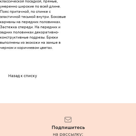
классической посадкой, прямые,
умеренно широкие по всей длине.
Пояс притачной, по спинке с
эластичной тесьмой внутри. Боковые
карманы на передних половинках.
Застежка спереди. На передних и
задних половинках декоративно-
конструктивные подрезы. Брюки
выполнены из экокожи на замше в
черном и коричневом цветах.
Назад к списку
Подпишитесь
на рассылку: