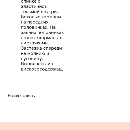
спинке с
эластичной
тесьмой внутри.
Боковые карманы
на передних
половинках. На
задних половинках
ложные карманы с
листочками.
Застежка спереди
на молнию и
пуговицу.
Выполнены из
вискозосодержащ
ей костюмной
ткани в трех
цветах:
коричневом,
черном, св.
Назад к списку
бежевом.