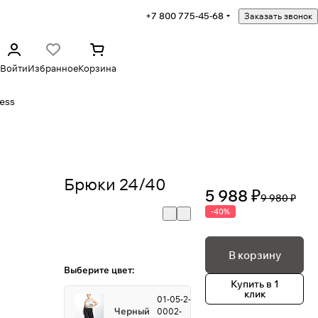
+7 800 775-45-68
Заказать звонок
Войти
Избранное
Корзина
ess
Брюки 24/40
5 988 ₽
9 980 ₽
-40%
В корзину
Выберите цвет:
Купить в 1
клик
01-05-2-
Черный
0002-