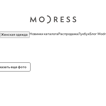
Новинки каталога
Распродажа
Лукбук
Блог Modr
Женская одежда
казать еще фото