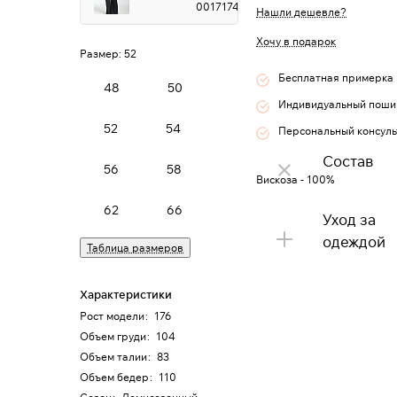
0017174
Нашли дешевле?
Хочу в подарок
Размер:
52
Бесплатная примерка
48
50
Индивидуальный поши
52
54
Персональный консуль
Состав
56
58
Вискоза - 100%
62
66
Уход за
одеждой
Таблица размеров
Характеристики
Рост модели
:
176
Объем груди
:
104
Объем талии
:
83
Объем бедер
:
110