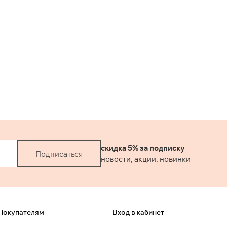
из вискозной
шелковистой
ткани в
черном
цвете.
скидка 5% за подписку
Подписаться
новости, акции, новинки
Покупателям
Вход в кабинет