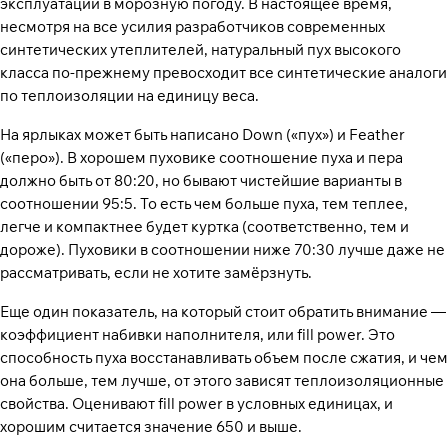
эксплуатации в морозную погоду. В настоящее время,
несмотря на все усилия разработчиков современных
синтетических утеплителей, натуральный пух высокого
класса по-прежнему превосходит все синтетические аналоги
по теплоизоляции на единицу веса.
На ярлыках может быть написано Down («пух») и Feather
(«перо»). В хорошем пуховике соотношение пуха и пера
должно быть от 80:20, но бывают чистейшие варианты в
соотношении 95:5. То есть чем больше пуха, тем теплее,
легче и компактнее будет куртка (соответственно, тем и
дороже). Пуховики в соотношении ниже 70:30 лучше даже не
рассматривать, если не хотите замёрзнуть.
Еще один показатель, на который стоит обратить внимание —
коэффициент набивки наполнителя, или fill power. Это
способность пуха восстанавливать объем после сжатия, и чем
она больше, тем лучше, от этого зависят теплоизоляционные
свойства. Оценивают fill power в условных единицах, и
хорошим считается значение 650 и выше.