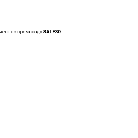
имент по промокоду
SALE30