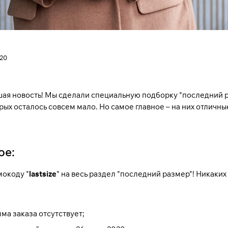
20
шая новость! Мы сделали специальную подборку "
последний 
ых осталось совсем мало. Но самое главное – на них отличные
ое:
окоду "
lastsize
" на весь раздел "
последний размер
"! Никаких
а заказа отсутствует;